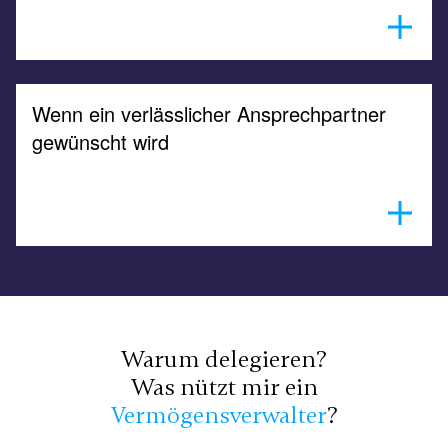
Wenn ein verlässlicher Ansprechpartner
Vermögensfragen begleiten Menschen oft über viele
Jahre. Wir stehen unseren Mandanten als ruhiger
gewünscht wird
Ansprechpartner zur Seite, wenn sich neue Fragen
oder Entscheidungen ergeben.
Warum delegieren?
Was nützt mir ein
Vermögensverwalter
?